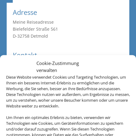
Adresse
Meine Reiseadresse
Bielefelder Straße 561
D-32758 Detmold
Kontakt
Cookie-Zustimmung
052329793505
verwalten
info@meinereiseadresse.de
Diese Website verwendet Cookies und Targeting Technologien, um
Ihnen ein besseres Internet-Erlebnis zu ermöglichen und die
Werbung, die Sie sehen, besser an Ihre Bedürfnisse anzupassen.
Öffnungszeiten
Diese Technologien nutzen wir außerdem, um Ergebnisse zu messen,
um zu verstehen, woher unsere Besucher kommen oder um unsere
Montag:
Website weiter zu entwickeln.
09:30 - 17:00
Um Ihnen ein optimales Erlebnis zu bieten, verwenden wir
Dienstag:
Technologien wie Cookies, um Geräteinformationen zu speichern
09:30 - 17:00
und/oder darauf zuzugreifen. Wenn Sie diesen Technologien
Mittwoch:
zustimmmen, können wir Daten wie das Surfverhalten oder