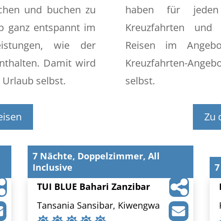
uchen und buchen zu
haben für jede
b ganz entspannt im
Kreuzfahrten und e
istungen, wie der
Reisen im Angebo
nthalten. Damit wird
Kreuzfahrten-Ange
 Urlaub selbst.
selbst.
eisen
Zu 
7 Nächte, Doppelzimmer, All
Inclusive
7
TUI BLUE Bahari Zanzibar
Tansania Sansibar, Kiwengwa