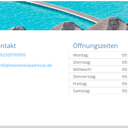
ntakt
Öffnungszeiten
052329793505
Montag:
09:
Dienstag:
09:
info@meinereiseadresse.de
Mittwoch:
09:
Donnerstag:
09:
Freitag:
09:
Samstag:
09: