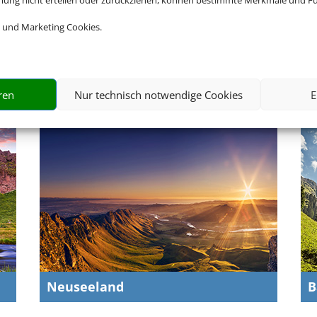
mmung nicht erteilen oder zurückziehen, können bestimmte Merkmale und Fu
 und Marketing Cookies.
Portugal
C
ren
Nur technisch notwendige Cookies
E
Neuseeland
B