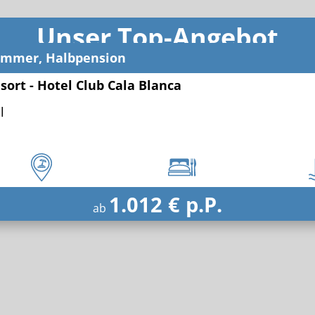
Unser Top-Angebot
immer, Halbpension
sort - Hotel Club Cala Blanca
l
1.012 € p.P.
ab