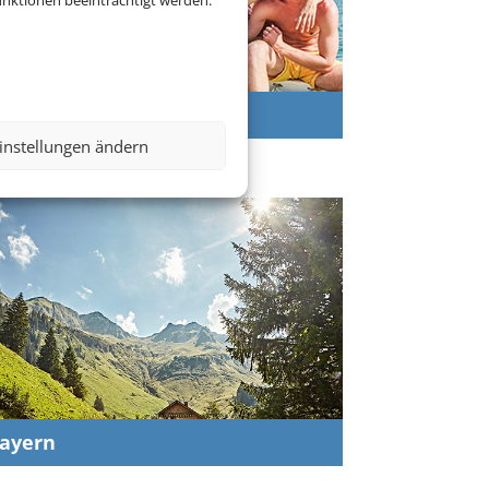
nktionen beeinträchtigt werden.
luburlaub
instellungen ändern
ayern