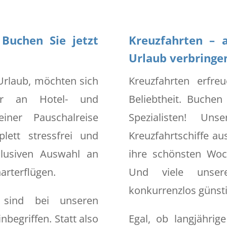
 Buchen Sie jetzt
Kreuzfahrten – 
Urlaub verbringe
 Urlaub, möchten sich
Kreuzfahrten erfr
r an Hotel- und
Beliebtheit. Buchen
iner Pauschalreise
Spezialisten! Uns
ett stressfrei und
Kreuzfahrtschiffe au
klusiven Auswahl an
ihre schönsten Woc
arterflügen.
Und viele unser
konkurrenzlos günsti
 sind bei unseren
nbegriffen. Statt also
Egal, ob langjährig